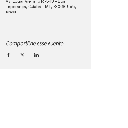
Av. Edgar Vieira, 513-549 - Boa
Esperança, Cuiabá - MT, 78068-555,
Brasil
Compartilhe esse evento
Casa Vitor Vinhos Ltda
CNPJ: 37.901.133/0001-49
E-mail: contato@casavitor.com.br