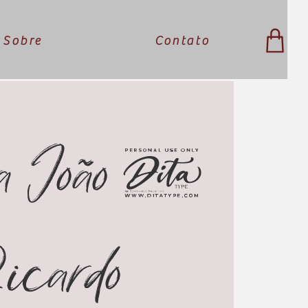
Sobre
Contato
a João &
icardo