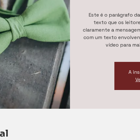
Este é o parágrafo da
texto que os leitor
claramente a mensagem p
com um texto envolven
vídeo para ma
A in
V
al